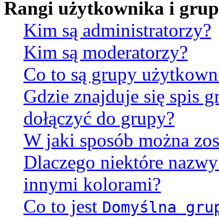
Rangi użytkownika i gru
Kim są administratorzy?
Kim są moderatorzy?
Co to są grupy użytkow
Gdzie znajduje się spis 
dołączyć do grupy?
W jaki sposób można zos
Dlaczego niektóre nazw
innymi kolorami?
Co to jest
Domyślna gru