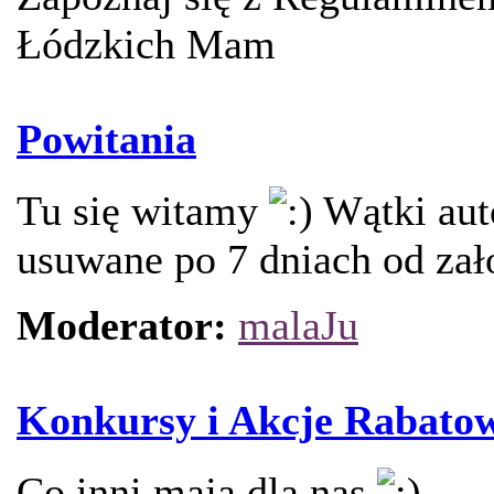
Łódzkich Mam
Powitania
Tu się witamy
Wątki aut
usuwane po 7 dniach od zał
Moderator:
malaJu
Konkursy i Akcje Rabato
Co inni mają dla nas