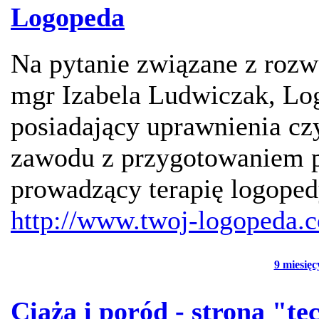
Logopeda
Na pytanie związane z ro
mgr Izabela Ludwiczak, Lo
posiadający uprawnienia c
zawodu z przygotowaniem 
prowadzący terapię logoped
http://www.twoj-logopeda.
9 miesięc
Ciąża i poród - strona "t