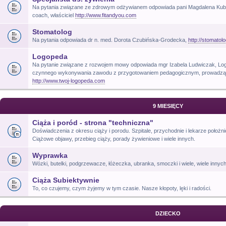
Na pytania związane ze zdrowym odżywianem odpowiada pani Magdalena Kubik, t
coach, właściciel
http://www.fitandyou.com
Stomatolog
Na pytania odpowiada dr n. med. Dorota Czubińska-Grodecka,
http://stomatol
Logopeda
Na pytanie związane z rozwojem mowy odpowiada mgr Izabela Ludwiczak, Log
czynnego wykonywania zawodu z przygotowaniem pedagogicznym, prowadzący 
http://www.twoj-logopeda.com
9 MIESIĘCY
Ciąża i poród - strona "techniczna"
Doświadczenia z okresu ciąży i porodu. Szpitale, przychodnie i lekarze położni
Ciążowe objawy, przebieg ciąży, porady żywieniowe i wiele innych.
Wyprawka
Wózki, butelki, podgrzewacze, łóżeczka, ubranka, smoczki i wiele, wiele innyc
Ciąża Subiektywnie
To, co czujemy, czym żyjemy w tym czasie. Nasze kłopoty, lęki i radości.
DZIECKO