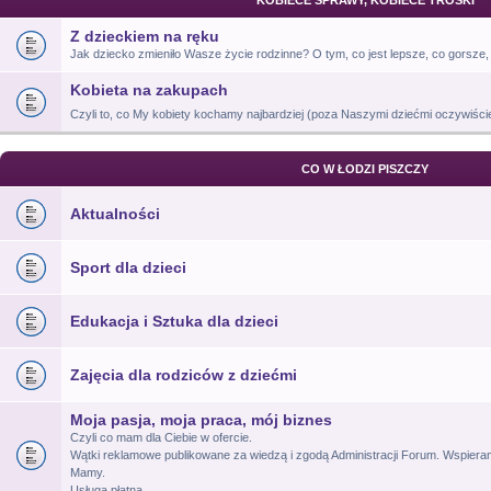
KOBIECE SPRAWY, KOBIECE TROSKI
Z dzieckiem na ręku
Jak dziecko zmieniło Wasze życie rodzinne? O tym, co jest lepsze, co gorsze, 
Kobieta na zakupach
Czyli to, co My kobiety kochamy najbardziej (poza Naszymi dziećmi oczywiśc
CO W ŁODZI PISZCZY
Aktualności
Sport dla dzieci
Edukacja i Sztuka dla dzieci
Zajęcia dla rodziców z dziećmi
Moja pasja, moja praca, mój biznes
Czyli co mam dla Ciebie w ofercie.
Wątki reklamowe publikowane za wiedzą i zgodą Administracji Forum. Wspiera
Mamy.
Usługa płatna.