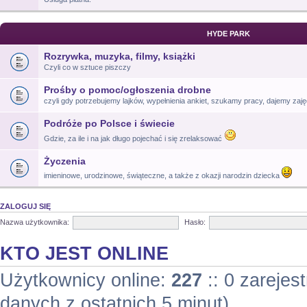
HYDE PARK
Rozrywka, muzyka, filmy, książki
Czyli co w sztuce piszczy
Prośby o pomoc/ogłoszenia drobne
czyli gdy potrzebujemy lajków, wypełnienia ankiet, szukamy pracy, dajemy zajęc
Podróże po Polsce i świecie
Gdzie, za ile i na jak długo pojechać i się zrelaksować
Życzenia
imieninowe, urodzinowe, świąteczne, a także z okazji narodzin dziecka
ZALOGUJ SIĘ
Nazwa użytkownika:
Hasło:
KTO JEST ONLINE
Użytkownicy online:
227
:: 0 zarejes
danych z ostatnich 5 minut)