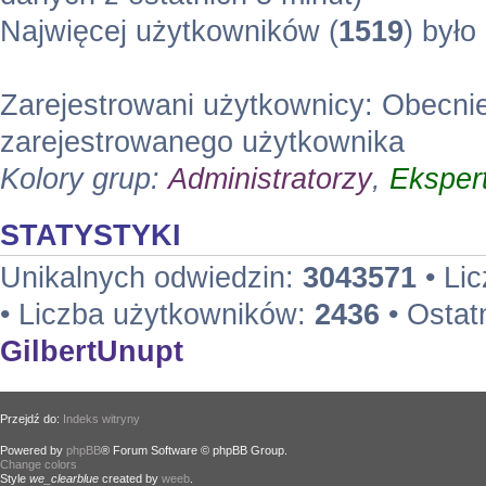
Najwięcej użytkowników (
1519
) było
Zarejestrowani użytkownicy: Obecni
zarejestrowanego użytkownika
Kolory grup:
Administratorzy
,
Eksper
STATYSTYKI
Unikalnych odwiedzin:
3043571
• Li
• Liczba użytkowników:
2436
• Ostat
GilbertUnupt
Przejdź do:
Indeks witryny
Powered by
phpBB
® Forum Software © phpBB Group.
Change colors
.
Style
we_clearblue
created by
weeb
.