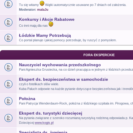
Tu się witamy
Wątki automatycznie usuwane po 7 dniach od założenia.
Moderator:
malaJu
Konkursy i Akcje Rabatowe
Co inni mają dla nas
Łódzkie Mamy Potrzebują
Co portal planuje i jakiej pomocy potrzebuje, by ruszyć z pomysłem.
FORA EKSPERCKIE
Nauczyciel wychowania przedszkolnego
Pani Agnieszka Grusiecka, na co dzień pracująca w jednym z łódzkich przeds
Ekspert ds. bezpieczeństwa w samochodzie
czyli o fotelikach słów wiele.
Kuba Paluch odpowie na każde pytanie dotyczące bezpieczeństwa jak i trend
Położna
Pani Patrycja Wenderdaum-Rock, położna z łódzkiego szpitala im. Pirogowa, c
Ekspert ds. turystyki dziecięcej
Na pytania związane z szeroko rozumianą turystyką rodzinną odpowiada p. Kat
Dziecięcej
www.kogis.pl
Specjalista ds. żywienia