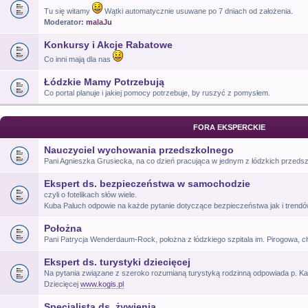
Tu się witamy
Wątki automatycznie usuwane po 7 dniach od założenia.
Moderator:
malaJu
Konkursy i Akcje Rabatowe
Co inni mają dla nas
Łódzkie Mamy Potrzebują
Co portal planuje i jakiej pomocy potrzebuje, by ruszyć z pomysłem.
FORA EKSPERCKIE
Nauczyciel wychowania przedszkolnego
Pani Agnieszka Grusiecka, na co dzień pracująca w jednym z łódzkich przeds
Ekspert ds. bezpieczeństwa w samochodzie
czyli o fotelikach słów wiele.
Kuba Paluch odpowie na każde pytanie dotyczące bezpieczeństwa jak i trend
Położna
Pani Patrycja Wenderdaum-Rock, położna z łódzkiego szpitala im. Pirogowa, c
Ekspert ds. turystyki dziecięcej
Na pytania związane z szeroko rozumianą turystyką rodzinną odpowiada p. Kat
Dziecięcej
www.kogis.pl
Specjalista ds. żywienia