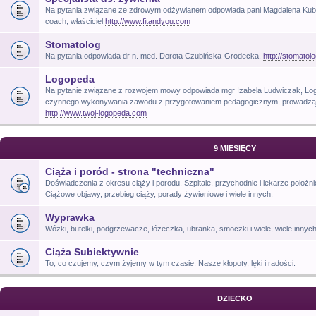
Na pytania związane ze zdrowym odżywianem odpowiada pani Magdalena Kubik, t
coach, właściciel
http://www.fitandyou.com
Stomatolog
Na pytania odpowiada dr n. med. Dorota Czubińska-Grodecka,
http://stomatol
Logopeda
Na pytanie związane z rozwojem mowy odpowiada mgr Izabela Ludwiczak, Log
czynnego wykonywania zawodu z przygotowaniem pedagogicznym, prowadzący 
http://www.twoj-logopeda.com
9 MIESIĘCY
Ciąża i poród - strona "techniczna"
Doświadczenia z okresu ciąży i porodu. Szpitale, przychodnie i lekarze położni
Ciążowe objawy, przebieg ciąży, porady żywieniowe i wiele innych.
Wyprawka
Wózki, butelki, podgrzewacze, łóżeczka, ubranka, smoczki i wiele, wiele innyc
Ciąża Subiektywnie
To, co czujemy, czym żyjemy w tym czasie. Nasze kłopoty, lęki i radości.
DZIECKO