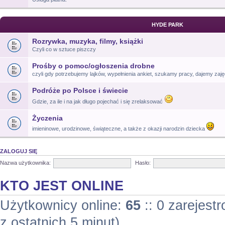
HYDE PARK
Rozrywka, muzyka, filmy, książki
Czyli co w sztuce piszczy
Prośby o pomoc/ogłoszenia drobne
czyli gdy potrzebujemy lajków, wypełnienia ankiet, szukamy pracy, dajemy zajęc
Podróże po Polsce i świecie
Gdzie, za ile i na jak długo pojechać i się zrelaksować
Życzenia
imieninowe, urodzinowe, świąteczne, a także z okazji narodzin dziecka
ZALOGUJ SIĘ
Nazwa użytkownika:
Hasło:
KTO JEST ONLINE
Użytkownicy online:
65
:: 0 zarejest
z ostatnich 5 minut)