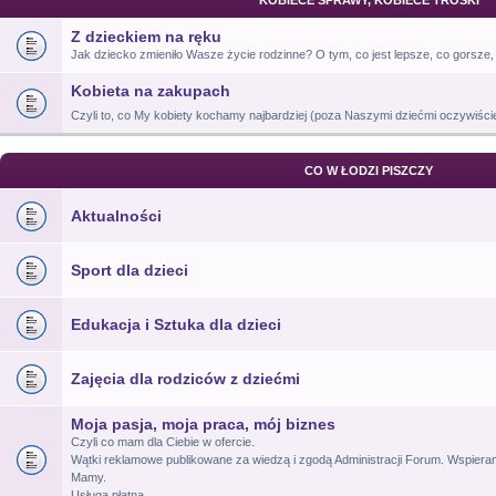
KOBIECE SPRAWY, KOBIECE TROSKI
Z dzieckiem na ręku
Jak dziecko zmieniło Wasze życie rodzinne? O tym, co jest lepsze, co gorsze, 
Kobieta na zakupach
Czyli to, co My kobiety kochamy najbardziej (poza Naszymi dziećmi oczywiśc
CO W ŁODZI PISZCZY
Aktualności
Sport dla dzieci
Edukacja i Sztuka dla dzieci
Zajęcia dla rodziców z dziećmi
Moja pasja, moja praca, mój biznes
Czyli co mam dla Ciebie w ofercie.
Wątki reklamowe publikowane za wiedzą i zgodą Administracji Forum. Wspiera
Mamy.
Usługa płatna.