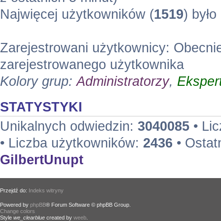
Najwięcej użytkowników (
1519
) było
Zarejestrowani użytkownicy: Obecni
zarejestrowanego użytkownika
Kolory grup:
Administratorzy
,
Eksper
STATYSTYKI
Unikalnych odwiedzin:
3040085
• Li
• Liczba użytkowników:
2436
• Ostat
GilbertUnupt
Przejdź do:
Indeks witryny
Powered by
phpBB
® Forum Software © phpBB Group.
Change colors
.
Style
we_clearblue
created by
weeb
.