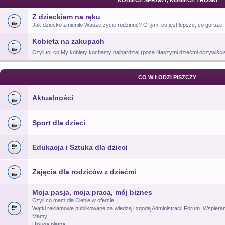
KOBIECE SPRAWY, KOBIECE TROSKI
Z dzieckiem na ręku
Jak dziecko zmieniło Wasze życie rodzinne? O tym, co jest lepsze, co gorsze, 
Kobieta na zakupach
Czyli to, co My kobiety kochamy najbardziej (poza Naszymi dziećmi oczywiśc
CO W ŁODZI PISZCZY
Aktualności
Sport dla dzieci
Edukacja i Sztuka dla dzieci
Zajęcia dla rodziców z dziećmi
Moja pasja, moja praca, mój biznes
Czyli co mam dla Ciebie w ofercie.
Wątki reklamowe publikowane za wiedzą i zgodą Administracji Forum. Wspiera
Mamy.
Usługa płatna.