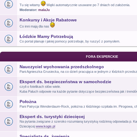
Tu się witamy
Wątki automatycznie usuwane po 7 dniach od założenia.
Moderator:
malaJu
Konkursy i Akcje Rabatowe
Co inni mają dla nas
Łódzkie Mamy Potrzebują
Co portal planuje i jakiej pomocy potrzebuje, by ruszyć z pomysłem.
FORA EKSPERCKIE
Nauczyciel wychowania przedszkolnego
Pani Agnieszka Grusiecka, na co dzień pracująca w jednym z łódzkich przeds
Ekspert ds. bezpieczeństwa w samochodzie
czyli o fotelikach słów wiele.
Kuba Paluch odpowie na każde pytanie dotyczące bezpieczeństwa jak i trend
Położna
Pani Patrycja Wenderdaum-Rock, położna z łódzkiego szpitala im. Pirogowa, c
Ekspert ds. turystyki dziecięcej
Na pytania związane z szeroko rozumianą turystyką rodzinną odpowiada p. Kat
Dziecięcej
www.kogis.pl
Specjalista ds. żywienia