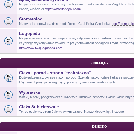
Na pytania związane ze zdrowym odżywianem odpowiada pani Magdalena Kubik, t
coach, właściciel
http://www.fitandyou.com
Stomatolog
Na pytania odpowiada dr n. med. Dorota Czubińska-Grodecka,
http://stomatol
Logopeda
Na pytanie związane z rozwojem mowy odpowiada mgr Izabela Ludwiczak, Log
czynnego wykonywania zawodu z przygotowaniem pedagogicznym, prowadzący 
http://www.twoj-logopeda.com
9 MIESIĘCY
Ciąża i poród - strona "techniczna"
Doświadczenia z okresu ciąży i porodu. Szpitale, przychodnie i lekarze położni
Ciążowe objawy, przebieg ciąży, porady żywieniowe i wiele innych.
Wyprawka
Wózki, butelki, podgrzewacze, łóżeczka, ubranka, smoczki i wiele, wiele innyc
Ciąża Subiektywnie
To, co czujemy, czym żyjemy w tym czasie. Nasze kłopoty, lęki i radości.
DZIECKO