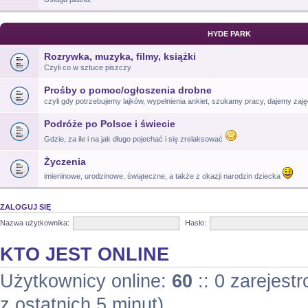
HYDE PARK
Rozrywka, muzyka, filmy, książki
Czyli co w sztuce piszczy
Prośby o pomoc/ogłoszenia drobne
czyli gdy potrzebujemy lajków, wypełnienia ankiet, szukamy pracy, dajemy zajęc
Podróże po Polsce i świecie
Gdzie, za ile i na jak długo pojechać i się zrelaksować
Życzenia
imieninowe, urodzinowe, świąteczne, a także z okazji narodzin dziecka
ZALOGUJ SIĘ
Nazwa użytkownika:
Hasło:
KTO JEST ONLINE
Użytkownicy online:
60
:: 0 zarejest
z ostatnich 5 minut)