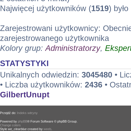
Najwięcej użytkowników (
1519
) było
Zarejestrowani użytkownicy: Obecni
zarejestrowanego użytkownika
Kolory grup:
Administratorzy
,
Eksper
STATYSTYKI
Unikalnych odwiedzin:
3045480
• Li
• Liczba użytkowników:
2436
• Ostat
GilbertUnupt
Przejdź do:
Indeks witryny
Powered by
phpBB
® Forum Software © phpBB Group.
Change colors
.
Style
we_clearblue
created by
weeb
.