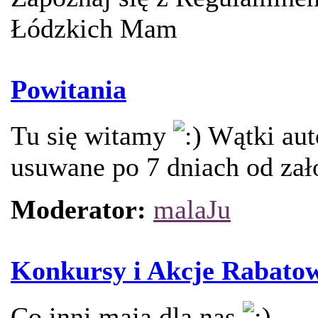
Łódzkich Mam
Powitania
Tu się witamy
Wątki aut
usuwane po 7 dniach od zał
Moderator:
malaJu
Konkursy i Akcje Rabato
Co inni mają dla nas