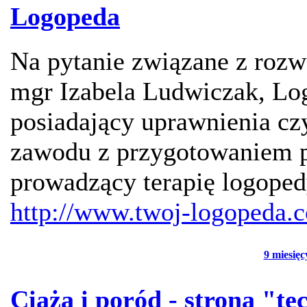
Logopeda
Na pytanie związane z ro
mgr Izabela Ludwiczak, Lo
posiadający uprawnienia c
zawodu z przygotowaniem 
prowadzący terapię logoped
http://www.twoj-logopeda.
9 miesięc
Ciąża i poród - strona "t