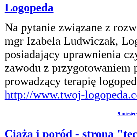
Logopeda
Na pytanie związane z ro
mgr Izabela Ludwiczak, Lo
posiadający uprawnienia c
zawodu z przygotowaniem 
prowadzący terapię logoped
http://www.twoj-logopeda.
9 miesięc
Ciąża i poród - strona "t