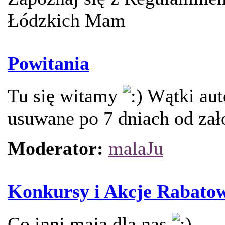
Łódzkich Mam
Powitania
Tu się witamy
Wątki aut
usuwane po 7 dniach od zał
Moderator:
malaJu
Konkursy i Akcje Rabato
Co inni mają dla nas