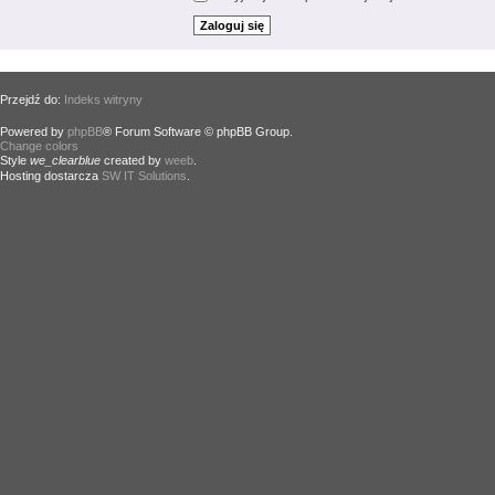
Przejdź do:
Indeks witryny
Powered by
phpBB
® Forum Software © phpBB Group.
Change colors
.
Style
we_clearblue
created by
weeb
.
Hosting dostarcza
SW IT Solutions
.