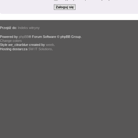
Przejdź do:
Indeks witryny
Powered by
phpBB
® Forum Software © phpBB Group.
Change colors
.
Style
we_clearblue
created by
weeb
.
Hosting dostarcza
SW IT Solutions
.