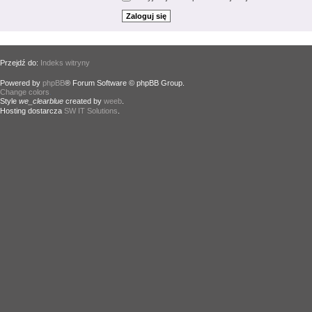
Przejdź do:
Indeks witryny
Powered by
phpBB
® Forum Software © phpBB Group.
Change colors
.
Style
we_clearblue
created by
weeb
.
Hosting dostarcza
SW IT Solutions
.