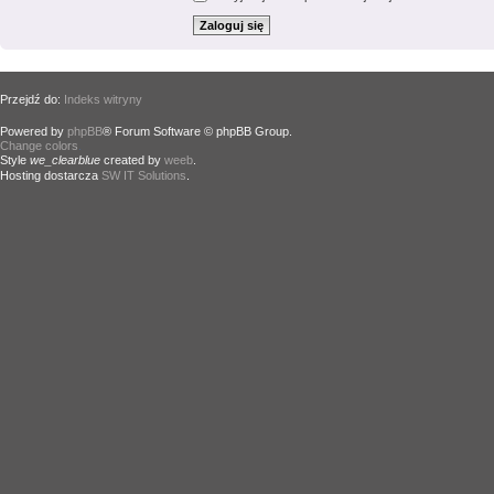
Przejdź do:
Indeks witryny
Powered by
phpBB
® Forum Software © phpBB Group.
Change colors
.
Style
we_clearblue
created by
weeb
.
Hosting dostarcza
SW IT Solutions
.