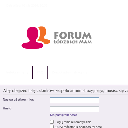
Dzisiaj jest 08 sie 2026, 10:32
Indeks witryny
FAQ
Zespół administracyjny
Aby obejrzeć listę członków zespołu administracyjnego, musisz się 
Nazwa użytkownika:
Hasło:
Nie pamiętam hasła
Loguj mnie automatycznie
Ukryj mój status podczas tej sesji