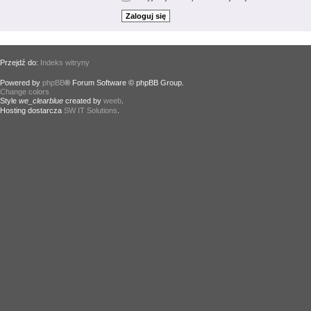
Przejdź do:
Indeks witryny
Powered by
phpBB
® Forum Software © phpBB Group.
Change colors
.
Style
we_clearblue
created by
weeb
.
Hosting dostarcza
SW IT Solutions
.