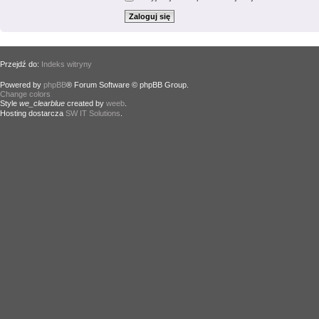
Przejdź do:
Indeks witryny
Powered by
phpBB
® Forum Software © phpBB Group.
Change colors
.
Style
we_clearblue
created by
weeb
.
Hosting dostarcza
SW IT Solutions
.