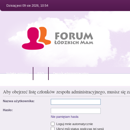
Dzisiaj jest 09 sie 2026, 10:54
Indeks witryny
FAQ
Zespół administracyjny
Aby obejrzeć listę członków zespołu administracyjnego, musisz się 
Nazwa użytkownika:
Hasło:
Nie pamiętam hasła
Loguj mnie automatycznie
Ukryj mój status podczas tej sesji