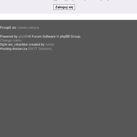
Przejdź do:
Indeks witryny
Powered by
phpBB
® Forum Software © phpBB Group.
Change colors
.
Style
we_clearblue
created by
weeb
.
Hosting dostarcza
SW IT Solutions
.