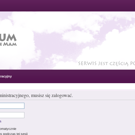
racyjny
inistracyjnego, musisz się zalogować.
a
tomatycznie
s podczas tej sesji