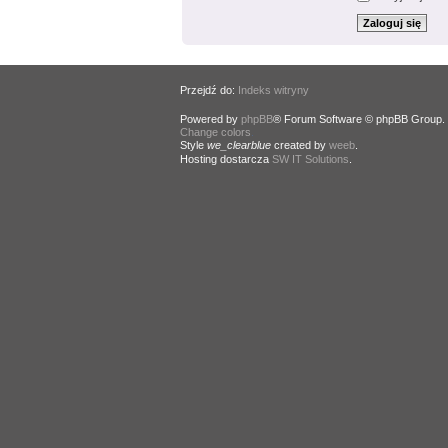
Przejdź do:
Indeks witryny
Powered by
phpBB
® Forum Software © phpBB Group.
Change colors
.
Style
we_clearblue
created by
weeb
.
Hosting dostarcza
SW IT Solutions
.