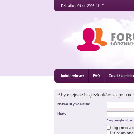
Dzisiaj jest 09 sie 2026, 11:17
Indeks witryny
FAQ
Zespół administ
Aby obejrzeć listę członków zespołu adm
Nazwa użytkownika:
Hasło:
Nie pamiętam hasł
Loguj mnie au
Ukryj mój statu