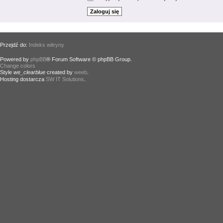
Przejdź do:
Indeks witryny
Powered by
phpBB
® Forum Software © phpBB Group.
Change colors
.
Style
we_clearblue
created by
weeb
.
Hosting dostarcza
SW IT Solutions
.