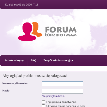
Dzisiaj jest 09 sie 2026, 7:18
Indeks witryny
FAQ
Zespół administracyjny
Aby oglądać profile, musisz się zalogować.
Nazwa użytkownika:
Hasło:
Nie pamiętam hasła
Loguj mnie automatycznie
Ukryj mój status podczas tej sesji