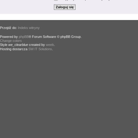
Przejdź do:
Indeks witryny
Powered by
phpBB
® Forum Software © phpBB Group.
Change colors
.
Style
we_clearblue
created by
weeb
.
Hosting dostarcza
SW IT Solutions
.