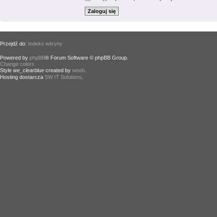
Przejdź do:
Indeks witryny
Powered by
phpBB
® Forum Software © phpBB Group.
Change colors
.
Style
we_clearblue
created by
weeb
.
Hosting dostarcza
SW IT Solutions
.