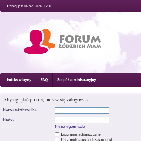
Dzisiaj jest 06 sie 2026, 12:16
Indeks witryny
FAQ
Zespół administracyjny
Aby oglądać profile, musisz się zalogować.
Nazwa użytkownika:
Hasło:
Nie pamiętam hasła
Loguj mnie automatycznie
Ukryj mój status podczas tej sesji