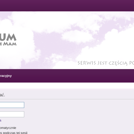
racyjny
ać.
a
tomatycznie
s podczas tej sesji