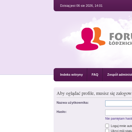
Dzisiaj jest 06 sie 2026, 14:01
Indeks witryny
FAQ
Zespół administ
Aby oglądać profile, musisz się zalogow
Nazwa użytkownika:
Hasło:
Nie pamiętam hasł
Loguj mnie au
Ukryj mój statu