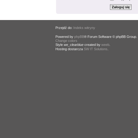
Przejdź do:
Indeks witryny
Powered by
phpBB
® Forum Software © phpBB Group.
Change colors
.
Style
we_clearblue
created by
weeb
.
Hosting dostarcza
SW IT Solutions
.