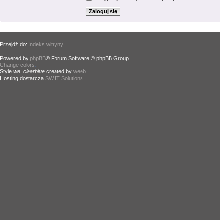
Przejdź do:
Indeks witryny
Powered by
phpBB
® Forum Software © phpBB Group.
Change colors
.
Style
we_clearblue
created by
weeb
.
Hosting dostarcza
SW IT Solutions
.