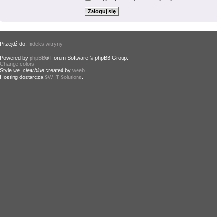
Przejdź do:
Indeks witryny
Powered by
phpBB
® Forum Software © phpBB Group.
Change colors
.
Style
we_clearblue
created by
weeb
.
Hosting dostarcza
SW IT Solutions
.