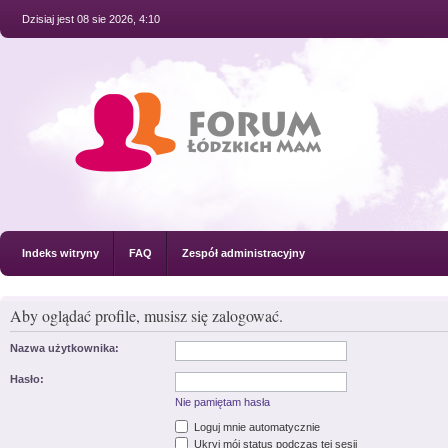
Dzisiaj jest 08 sie 2026, 4:10
Indeks witryny
FAQ
Zespół administracyjny
Aby oglądać profile, musisz się zalogować.
Nazwa użytkownika:
Hasło:
Nie pamiętam hasła
Loguj mnie automatycznie
Ukryj mój status podczas tej sesji