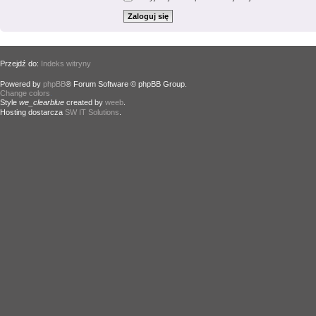
Przejdź do:
Indeks witryny
Powered by
phpBB
® Forum Software © phpBB Group.
Change colors
.
Style
we_clearblue
created by
weeb
.
Hosting dostarcza
SW IT Solutions
.