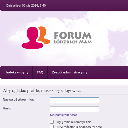
Dzisiaj jest 08 sie 2026, 7:40
Indeks witryny
FAQ
Zespół administracyjny
Aby oglądać profile, musisz się zalogować.
Nazwa użytkownika:
Hasło:
Nie pamiętam hasła
Loguj mnie automatycznie
Ukryj mój status podczas tej sesji