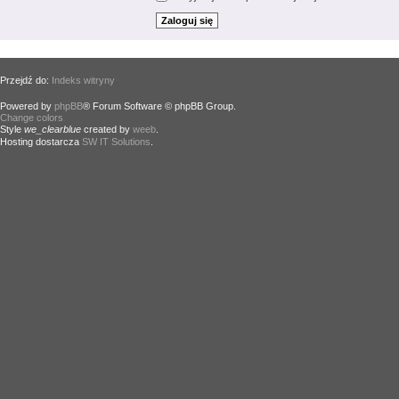
Przejdź do:
Indeks witryny
Powered by
phpBB
® Forum Software © phpBB Group.
Change colors
.
Style
we_clearblue
created by
weeb
.
Hosting dostarcza
SW IT Solutions
.