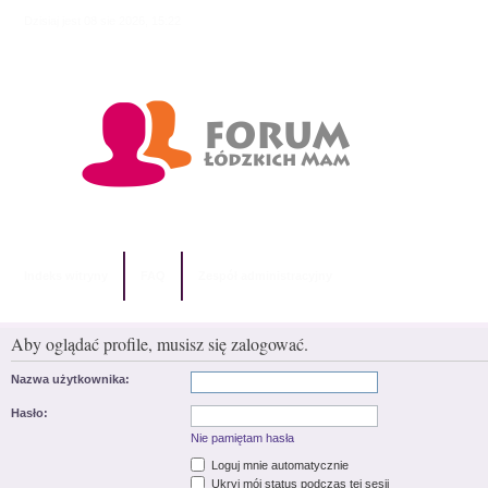
Dzisiaj jest 08 sie 2026, 15:22
Indeks witryny
FAQ
Zespół administracyjny
Aby oglądać profile, musisz się zalogować.
Nazwa użytkownika:
Hasło:
Nie pamiętam hasła
Loguj mnie automatycznie
Ukryj mój status podczas tej sesji