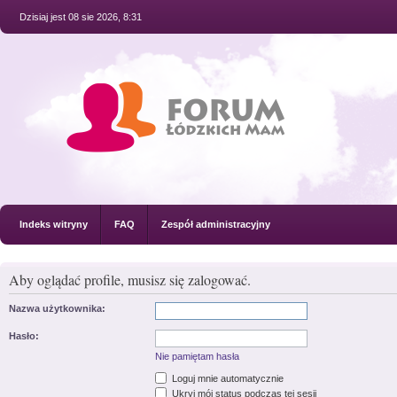
Dzisiaj jest 08 sie 2026, 8:31
Indeks witryny
FAQ
Zespół administracyjny
Aby oglądać profile, musisz się zalogować.
Nazwa użytkownika:
Hasło:
Nie pamiętam hasła
Loguj mnie automatycznie
Ukryj mój status podczas tej sesji