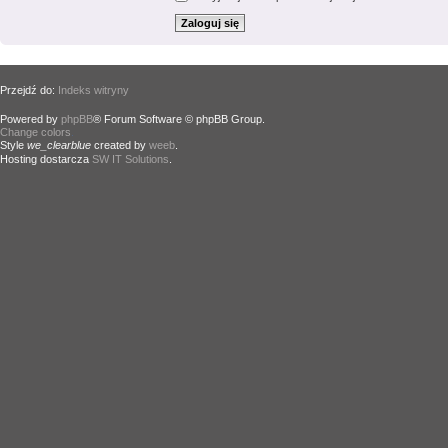
Przejdź do:
Indeks witryny
Powered by
phpBB
® Forum Software © phpBB Group.
Change colors
.
Style
we_clearblue
created by
weeb
.
Hosting dostarcza
SW IT Solutions
.