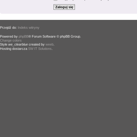
Przejdź do:
Indeks witryny
Powered by
phpBB
® Forum Software © phpBB Group.
Change colors
.
Style
we_clearblue
created by
weeb
.
Hosting dostarcza
SW IT Solutions
.