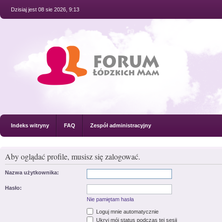
Dzisiaj jest 08 sie 2026, 9:13
Indeks witryny
FAQ
Zespół administracyjny
Aby oglądać profile, musisz się zalogować.
Nazwa użytkownika:
Hasło:
Nie pamiętam hasła
Loguj mnie automatycznie
Ukryj mój status podczas tej sesji