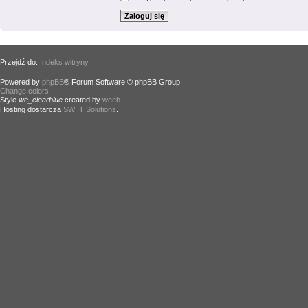
Przejdź do:
Indeks witryny
Powered by
phpBB
® Forum Software © phpBB Group.
Change colors
.
Style
we_clearblue
created by
weeb
.
Hosting dostarcza
SW IT Solutions
.