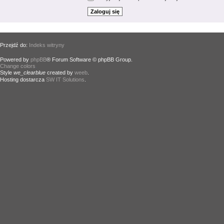
Przejdź do:
Indeks witryny
Powered by
phpBB
® Forum Software © phpBB Group.
Change colors
.
Style
we_clearblue
created by
weeb
.
Hosting dostarcza
SW IT Solutions
.