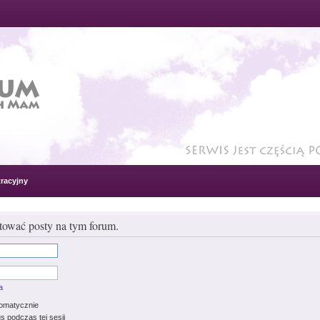
racyjny
ować posty na tym forum.
a
tomatycznie
s podczas tej sesji