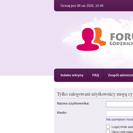
Dzisiaj jest 08 sie 2026, 10:49
Indeks witryny
FAQ
Zespół administ
Tylko zalogowani użytkownicy mogą cyt
Nazwa użytkownika:
Hasło:
Nie pamiętam hasł
Loguj mnie au
Ukryj mój statu