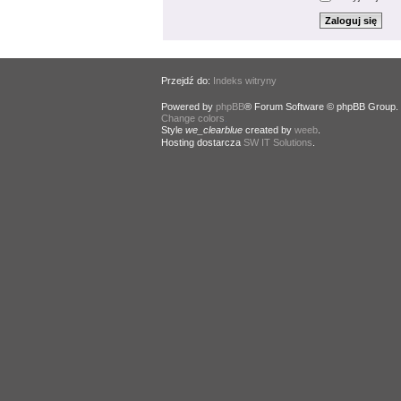
Przejdź do:
Indeks witryny
Powered by
phpBB
® Forum Software © phpBB Group.
Change colors
.
Style
we_clearblue
created by
weeb
.
Hosting dostarcza
SW IT Solutions
.