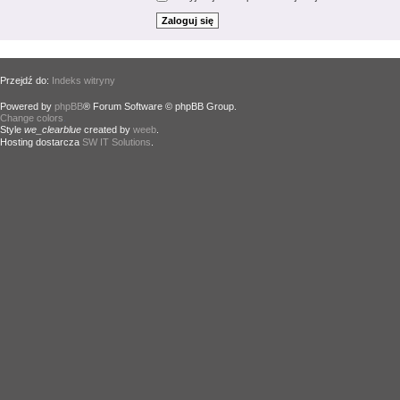
Przejdź do:
Indeks witryny
Powered by
phpBB
® Forum Software © phpBB Group.
Change colors
.
Style
we_clearblue
created by
weeb
.
Hosting dostarcza
SW IT Solutions
.