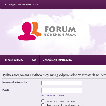
Dzisiaj jest 07 sie 2026, 7:29
Indeks witryny
FAQ
Zespół administracyjny
Tylko zalogowani użytkownicy mogą odpowiadać w tematach na tym
Nazwa użytkownika:
Hasło:
Nie pamiętam hasła
Loguj mnie automatycznie
Ukryj mój status podczas tej sesji