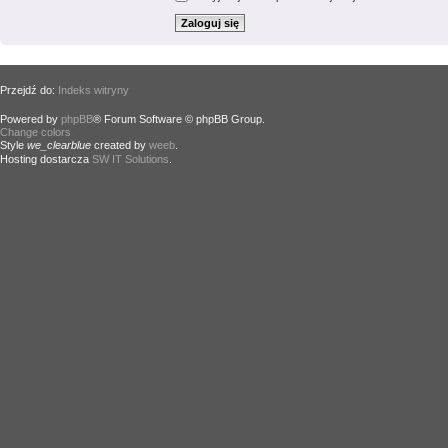
Przejdź do:
Indeks witryny
Powered by
phpBB
® Forum Software © phpBB Group.
Change colors
.
Style
we_clearblue
created by
weeb
.
Hosting dostarcza
SW IT Solutions
.