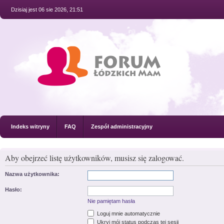
Dzisiaj jest 06 sie 2026, 21:51
Indeks witryny
FAQ
Zespół administracyjny
Aby obejrzeć listę użytkowników, musisz się zalogować.
Nazwa użytkownika:
Hasło:
Nie pamiętam hasła
Loguj mnie automatycznie
Ukryj mój status podczas tej sesji