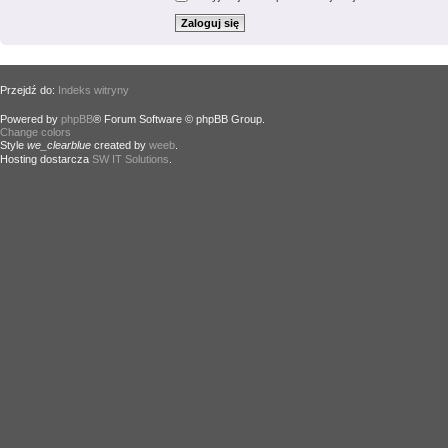
Przejdź do:
Indeks witryny
Powered by
phpBB
® Forum Software © phpBB Group.
Change colors
.
Style
we_clearblue
created by
weeb
.
Hosting dostarcza
SW IT Solutions
.