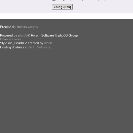
Przejdź do:
Indeks witryny
Powered by
phpBB
® Forum Software © phpBB Group.
Change colors
.
Style
we_clearblue
created by
weeb
.
Hosting dostarcza
SW IT Solutions
.