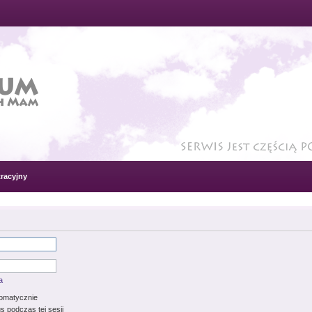
racyjny
a
tomatycznie
s podczas tej sesji