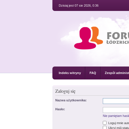
Dzisiaj jest 07 sie 2026, 0:36
Indeks witryny
FAQ
Zespół administ
Zaloguj się
Nazwa użytkownika:
Hasło:
Nie pamiętam hasł
Loguj mnie au
Ukryj mój statu