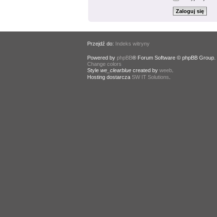
Przejdź do:
Indeks witryny
Powered by
phpBB
® Forum Software © phpBB Group.
Change colors
.
Style
we_clearblue
created by
weeb
.
Hosting dostarcza
SW IT Solutions
.