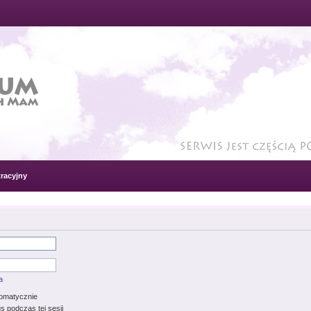
racyjny
a
tomatycznie
s podczas tej sesji