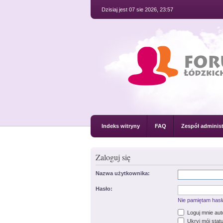
Dzisiaj jest 07 sie 2026, 23:57
Indeks witryny
FAQ
Zespół administ
Zaloguj się
Nazwa użytkownika:
Hasło:
Nie pamiętam hasł
Loguj mnie au
Ukryj mój statu