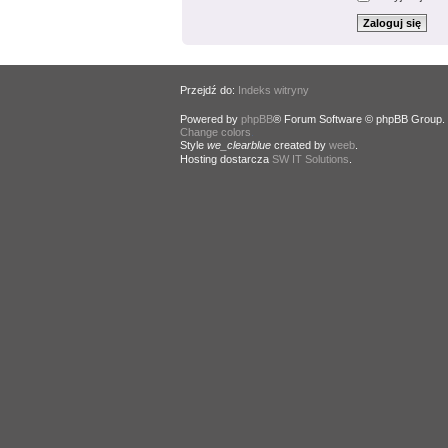
Przejdź do:
Indeks witryny
Powered by
phpBB
® Forum Software © phpBB Group.
Change colors
.
Style
we_clearblue
created by
weeb
.
Hosting dostarcza
SW IT Solutions
.