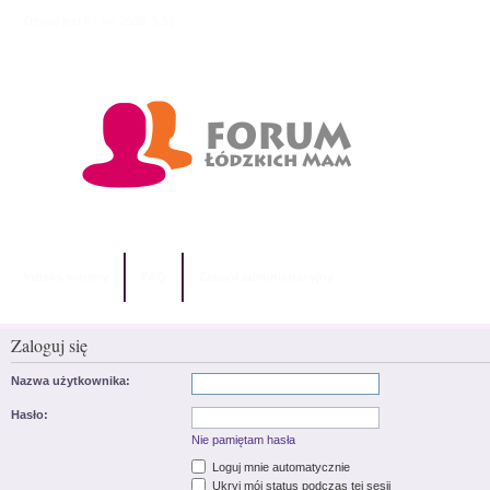
Dzisiaj jest 07 sie 2026, 5:55
Indeks witryny
FAQ
Zespół administracyjny
Zaloguj się
Nazwa użytkownika:
Hasło:
Nie pamiętam hasła
Loguj mnie automatycznie
Ukryj mój status podczas tej sesji