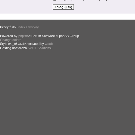
Przejdź do:
Indeks witryny
Powered by
phpBB
® Forum Software © phpBB Group.
Change colors
.
Style
we_clearblue
created by
weeb
.
Hosting dostarcza
SW IT Solutions
.