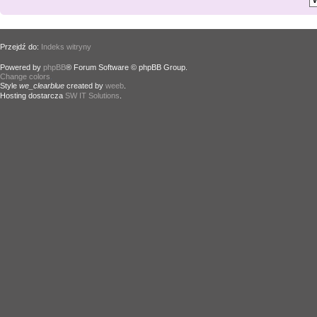
Przejdź do:
Indeks witryny
Powered by
phpBB
® Forum Software © phpBB Group.
Change colors
.
Style
we_clearblue
created by
weeb
.
Hosting dostarcza
SW IT Solutions
.