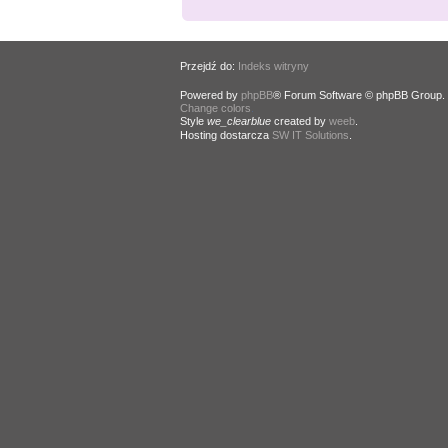
Przejdź do:
Indeks witryny
Powered by
phpBB
® Forum Software © phpBB Group.
Change colors
.
Style
we_clearblue
created by
weeb
.
Hosting dostarcza
SW IT Solutions
.