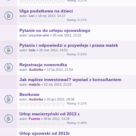
Rating: 0.37%
Ulga podatkowa na dzieci
autor:
kari
» 18 sty 2013, 14:27
Rating: 0.12%
Pytanie co do urlopu ojcowskiego
autor:
ursynow-ame
» 05 mar 2021, 12:22
Pytania i odpowiedzi o przywileje i prawa matek
autor:
baila
» 26 mar 2013, 14:52
Rating: 0.24%
Rejestracja noworodka
autor:
Audiolka
» 13 lut 2013, 21:54
Jak mądrze inwestować? wywiad z konsultantem
autor:
malaJu
» 02 sty 2013, 21:03
Becikowe
autor:
Audiolka
» 03 gru 2012, 18:06
Rating: 0.12%
Urlop macierzyński od 2013 r.
autor:
Fuente
» 09 lis 2012, 14:26
Rating: 0.49%
Urlop ojcowski od 2013r.