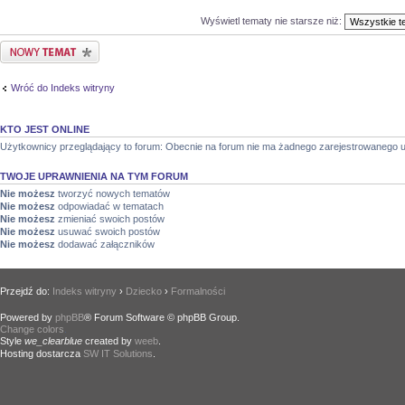
Wyświetl tematy nie starsze niż:
Nowy temat
Wróć do Indeks witryny
KTO JEST ONLINE
Użytkownicy przeglądający to forum: Obecnie na forum nie ma żadnego zarejestrowanego u
TWOJE UPRAWNIENIA NA TYM FORUM
Nie możesz
tworzyć nowych tematów
Nie możesz
odpowiadać w tematach
Nie możesz
zmieniać swoich postów
Nie możesz
usuwać swoich postów
Nie możesz
dodawać załączników
Przejdź do:
Indeks witryny
›
Dziecko
›
Formalności
Powered by
phpBB
® Forum Software © phpBB Group.
Change colors
.
Style
we_clearblue
created by
weeb
.
Hosting dostarcza
SW IT Solutions
.