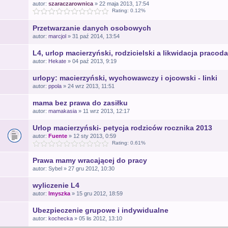
autor:
szaraczarownica
» 22 maja 2013, 17:54
Rating: 0.12%
Przetwarzanie danych osobowych
autor:
marcjol
» 31 paź 2014, 13:54
L4, urlop macierzyński, rodzicielski a likwidacja pracod
autor:
Hekate
» 04 paź 2013, 9:19
urlopy: macierzyński, wychowawczy i ojcowski - linki
autor:
ppola
» 24 wrz 2013, 11:51
mama bez prawa do zasiłku
autor:
mamakasia
» 11 wrz 2013, 12:17
Urlop macierzyński- petycja rodziców rocznika 2013
autor:
Fuente
» 12 sty 2013, 0:59
Rating: 0.61%
Prawa mamy wracającej do pracy
autor: Sybel » 27 gru 2012, 10:30
wyliczenie L4
autor:
lmyszka
» 15 gru 2012, 18:59
Ubezpieczenie grupowe i indywidualne
autor:
kochecka
» 05 lis 2012, 13:10