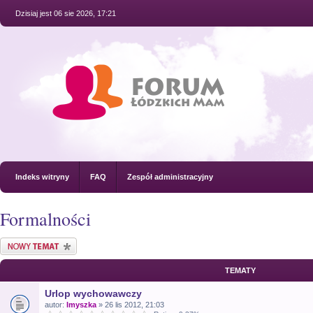
Dzisiaj jest 06 sie 2026, 17:21
Indeks witryny
FAQ
Zespół administracyjny
Formalności
Nowy temat
TEMATY
Urlop wychowawczy
autor:
lmyszka
» 26 lis 2012, 21:03