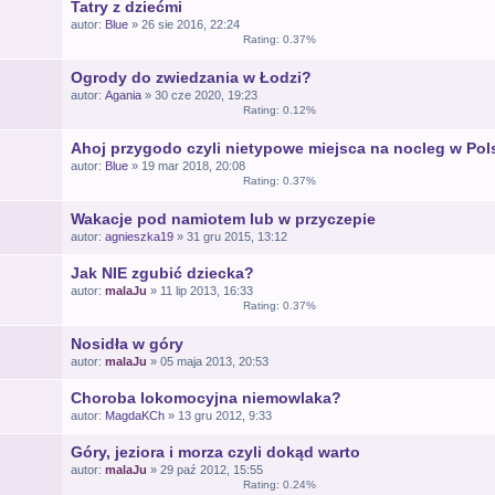
Tatry z dziećmi
autor:
Blue
» 26 sie 2016, 22:24
Rating: 0.37%
Ogrody do zwiedzania w Łodzi?
autor:
Agania
» 30 cze 2020, 19:23
Rating: 0.12%
Ahoj przygodo czyli nietypowe miejsca na nocleg w Pol
autor:
Blue
» 19 mar 2018, 20:08
Rating: 0.37%
Wakacje pod namiotem lub w przyczepie
autor:
agnieszka19
» 31 gru 2015, 13:12
Jak NIE zgubić dziecka?
autor:
malaJu
» 11 lip 2013, 16:33
Rating: 0.37%
Nosidła w góry
autor:
malaJu
» 05 maja 2013, 20:53
Choroba lokomocyjna niemowlaka?
autor:
MagdaKCh
» 13 gru 2012, 9:33
Góry, jeziora i morza czyli dokąd warto
autor:
malaJu
» 29 paź 2012, 15:55
Rating: 0.24%