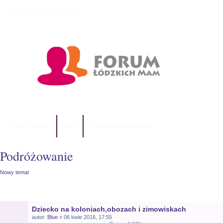
Dzisiaj jest 08 sie 2026, 16:09
Indeks witryny
FAQ
Zespół administracyjny
Podróżowanie
Nowy temat
TEMATY
Dziecko na koloniach,obozach i zimowiskach
autor:
Blue
» 06 kwie 2016, 17:55