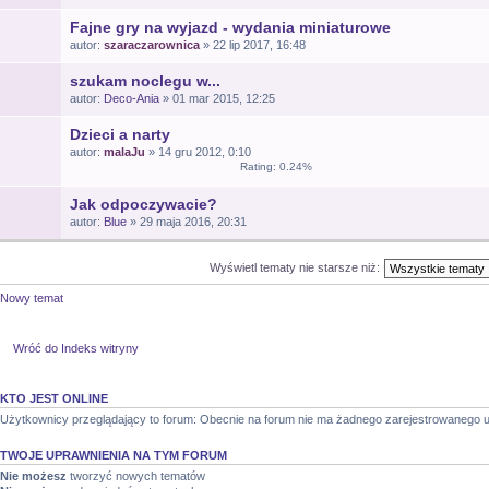
Fajne gry na wyjazd - wydania miniaturowe
autor:
szaraczarownica
» 22 lip 2017, 16:48
szukam noclegu w...
autor:
Deco-Ania
» 01 mar 2015, 12:25
Dzieci a narty
autor:
malaJu
» 14 gru 2012, 0:10
Rating: 0.24%
Jak odpoczywacie?
autor:
Blue
» 29 maja 2016, 20:31
Wyświetl tematy nie starsze niż:
Nowy temat
Wróć do Indeks witryny
KTO JEST ONLINE
Użytkownicy przeglądający to forum: Obecnie na forum nie ma żadnego zarejestrowanego u
TWOJE UPRAWNIENIA NA TYM FORUM
Nie możesz
tworzyć nowych tematów