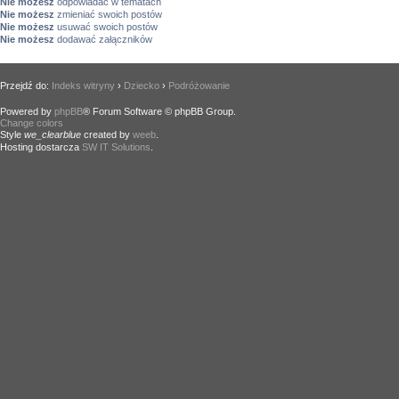
Nie możesz
odpowiadać w tematach
Nie możesz
zmieniać swoich postów
Nie możesz
usuwać swoich postów
Nie możesz
dodawać załączników
Przejdź do:
Indeks witryny
›
Dziecko
›
Podróżowanie
Powered by
phpBB
® Forum Software © phpBB Group.
Change colors
.
Style
we_clearblue
created by
weeb
.
Hosting dostarcza
SW IT Solutions
.