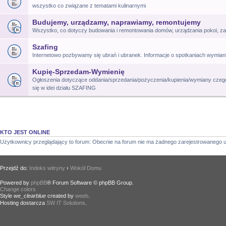
wszystko co związane z tematami kulinarnymi
Budujemy, urządzamy, naprawiamy, remontujemy
Wszystko, co dotyczy budowania i remontowania domów, urządzania pokoi, za
Szafing
Internetowo pozbywamy się ubrań i ubranek. Informacje o spotkaniach wymia
Kupię-Sprzedam-Wymienię
Ogłoszenia dotyczące oddania/sprzedania/pożyczenia/kupienia/wymiany czego
się w idei działu SZAFING
KTO JEST ONLINE
Użytkownicy przeglądający to forum: Obecnie na forum nie ma żadnego zarejestrowanego u
Przejdź do:
Indeks witryny
›
Wokół Domu
Powered by
phpBB
® Forum Software © phpBB Group.
Change colors
.
Style
we_clearblue
created by
weeb
.
Hosting dostarcza
SW IT Solutions
.