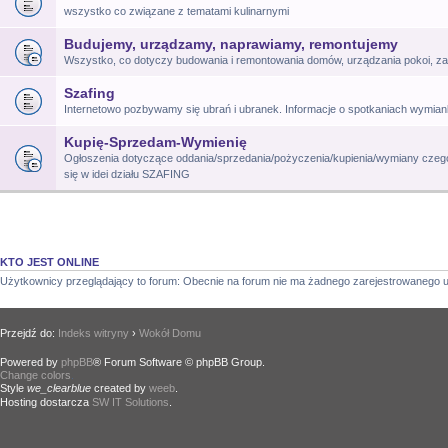
wszystko co związane z tematami kulinarnymi
Budujemy, urządzamy, naprawiamy, remontujemy
Wszystko, co dotyczy budowania i remontowania domów, urządzania pokoi, za
Szafing
Internetowo pozbywamy się ubrań i ubranek. Informacje o spotkaniach wymia
Kupię-Sprzedam-Wymienię
Ogłoszenia dotyczące oddania/sprzedania/pożyczenia/kupienia/wymiany czego
się w idei działu SZAFING
KTO JEST ONLINE
Użytkownicy przeglądający to forum: Obecnie na forum nie ma żadnego zarejestrowanego u
Przejdź do:
Indeks witryny
›
Wokół Domu
Powered by
phpBB
® Forum Software © phpBB Group.
Change colors
.
Style
we_clearblue
created by
weeb
.
Hosting dostarcza
SW IT Solutions
.