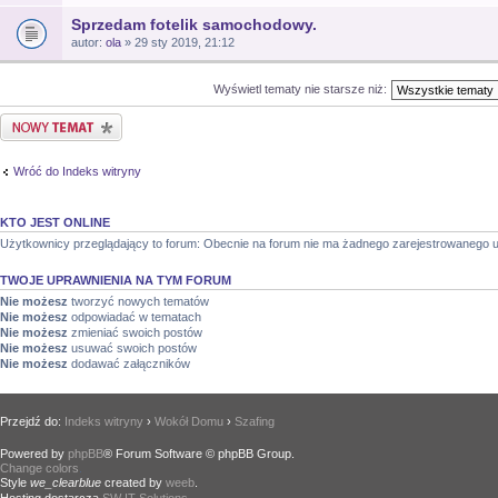
Sprzedam fotelik samochodowy.
autor:
ola
» 29 sty 2019, 21:12
Wyświetl tematy nie starsze niż:
Nowy temat
Wróć do Indeks witryny
KTO JEST ONLINE
Użytkownicy przeglądający to forum: Obecnie na forum nie ma żadnego zarejestrowanego u
TWOJE UPRAWNIENIA NA TYM FORUM
Nie możesz
tworzyć nowych tematów
Nie możesz
odpowiadać w tematach
Nie możesz
zmieniać swoich postów
Nie możesz
usuwać swoich postów
Nie możesz
dodawać załączników
Przejdź do:
Indeks witryny
›
Wokół Domu
›
Szafing
Powered by
phpBB
® Forum Software © phpBB Group.
Change colors
.
Style
we_clearblue
created by
weeb
.