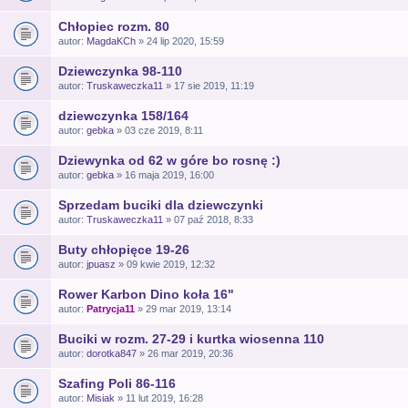
Chłopiec rozm. 80
autor:
MagdaKCh
» 24 lip 2020, 15:59
Dziewczynka 98-110
autor:
Truskaweczka11
» 17 sie 2019, 11:19
dziewczynka 158/164
autor:
gebka
» 03 cze 2019, 8:11
Dziewynka od 62 w góre bo rosnę :)
autor:
gebka
» 16 maja 2019, 16:00
Sprzedam buciki dla dziewczynki
autor:
Truskaweczka11
» 07 paź 2018, 8:33
Buty chłopięce 19-26
autor:
jpuasz
» 09 kwie 2019, 12:32
Rower Karbon Dino koła 16"
autor:
Patrycja11
» 29 mar 2019, 13:14
Buciki w rozm. 27-29 i kurtka wiosenna 110
autor:
dorotka847
» 26 mar 2019, 20:36
Szafing Poli 86-116
autor:
Misiak
» 11 lut 2019, 16:28