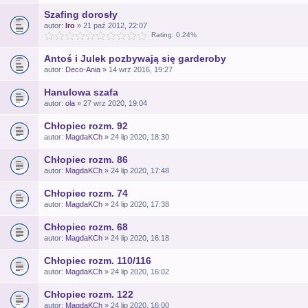
Szafing dorosły
autor:
Iro
» 21 paź 2012, 22:07
Rating: 0.24%
Antoś i Julek pozbywają się garderoby
autor:
Deco-Ania
» 14 wrz 2016, 19:27
Hanulowa szafa
autor:
ola
» 27 wrz 2020, 19:04
Chłopiec rozm. 92
autor:
MagdaKCh
» 24 lip 2020, 18:30
Chłopiec rozm. 86
autor:
MagdaKCh
» 24 lip 2020, 17:48
Chłopiec rozm. 74
autor:
MagdaKCh
» 24 lip 2020, 17:38
Chłopiec rozm. 68
autor:
MagdaKCh
» 24 lip 2020, 16:18
Chłopiec rozm. 110/116
autor:
MagdaKCh
» 24 lip 2020, 16:02
Chłopiec rozm. 122
autor:
MagdaKCh
» 24 lip 2020, 16:00