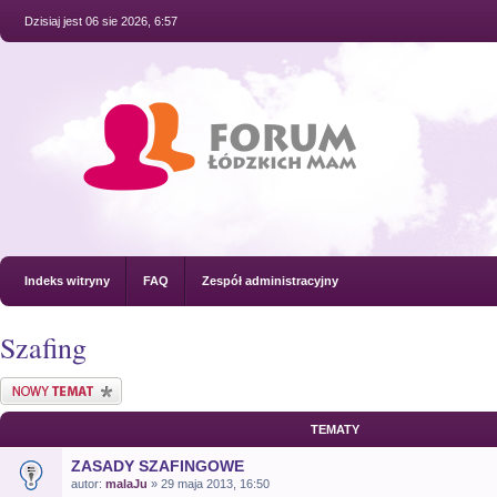
Dzisiaj jest 06 sie 2026, 6:57
Indeks witryny
FAQ
Zespół administracyjny
Szafing
Nowy temat
TEMATY
ZASADY SZAFINGOWE
autor:
malaJu
» 29 maja 2013, 16:50