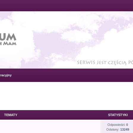
racyjny
TEMATY
STATYSTYKI
Odpowiedzi:
0
Odsłony:
13249