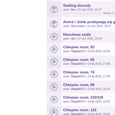
Szafing dorosły
autor:
Iro
» 21 paź 2012, 22:07
Rating: 0
Antoś i Julek pozbywają się 
autor:
Deco-Ania
» 14 wrz 2016, 19:27
Hanulowa szafa
autor:
ola
» 27 wrz 2020, 19:04
Chłopiec rozm. 92
autor:
MagdaKCh
» 24 lip 2020, 18:30
Chłopiec rozm. 86
autor:
MagdaKCh
» 24 lip 2020, 17:48
Chłopiec rozm. 74
autor:
MagdaKCh
» 24 lip 2020, 17:38
Chłopiec rozm. 68
autor:
MagdaKCh
» 24 lip 2020, 16:18
Chłopiec rozm. 110/116
autor:
MagdaKCh
» 24 lip 2020, 16:02
Chłopiec rozm. 122
autor:
MagdaKCh
» 24 lip 2020, 16:00