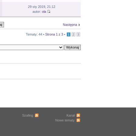
29 sty 2019, 21:12
autor:
ola
Następna
Tematy: 44 •
Strona
1
z
3
•
1
2
3
Szafing
Kanał
Nowe tematy