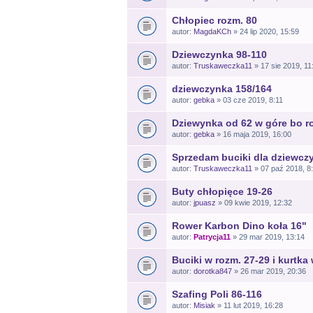
Chłopiec rozm. 80
autor:
MagdaKCh
» 24 lip 2020, 15:59
Dziewczynka 98-110
autor:
Truskaweczka11
» 17 sie 2019, 11
dziewczynka 158/164
autor:
gebka
» 03 cze 2019, 8:11
Dziewynka od 62 w góre bo ro
autor:
gebka
» 16 maja 2019, 16:00
Sprzedam buciki dla dziewcz
autor:
Truskaweczka11
» 07 paź 2018, 8
Buty chłopięce 19-26
autor:
jpuasz
» 09 kwie 2019, 12:32
Rower Karbon Dino koła 16"
autor:
Patrycja11
» 29 mar 2019, 13:14
Buciki w rozm. 27-29 i kurtka
autor:
dorotka847
» 26 mar 2019, 20:36
Szafing Poli 86-116
autor:
Misiak
» 11 lut 2019, 16:28