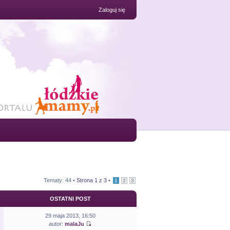
Zaloguj się
Tematy: 44 •
Strona
1
z
3
•
1
2
3
OSTATNI POST
29 maja 2013, 16:50
autor:
malaJu