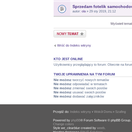
Sprzedam fotelik samochodo
autor:
ola
» 29 sty 2019, 21:12
Wyświetl temat
Nowy temat
Wróć do Indeks witryny
KTO JEST ONLINE
Użytkownicy przeglądający to forum: Obecnie na foru
TWOJE UPRAWNIENIA NA TYM FORUM
Nie możesz
tworzyć nowych tematów
Nie możesz
odpowiadać w tematach
Nie możesz
zmieniać swoich postów
Nie możesz
usuwać swoich postów
Nie możesz
dodawać załączników
Przejdź do:
Indeks witryny
›
Wokół Domu
›
Szafing
Powered by
phpBB
® Forum Software © phpBB Group.
Change colors
.
Style
we_clearblue
created by
weeb
.