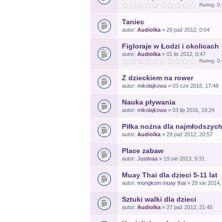
Rating: 0
Taniec
autor:
Audiolka
» 29 paź 2012, 0:04
Figloraje w Łodzi i okolicach
autor:
Audiolka
» 01 lis 2012, 0:47
Rating: 0
Z dzieckiem na rower
autor:
mikołajkowa
» 03 cze 2016, 17:48
Nauka pływania
autor:
mikołajkowa
» 03 lip 2016, 19:24
Piłka nożna dla najmłodszyc
autor:
Audiolka
» 29 paź 2012, 20:57
Place zabaw
autor:
Justinaa
» 19 sie 2013, 9:31
Muay Thai dla dzieci 5-11 lat
autor:
mongkom muay thai
» 29 sie 2014,
Sztuki walki dla dzieci
autor:
Audiolka
» 27 paź 2012, 21:45