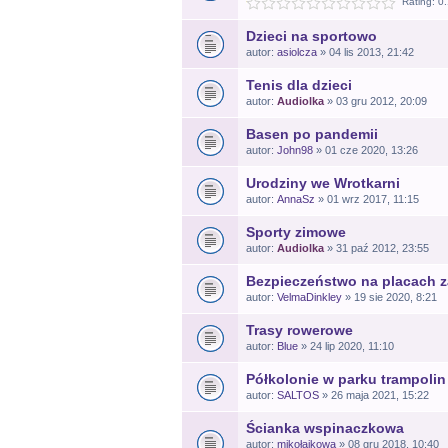
Rating: 0
Dzieci na sportowo
autor:
asiolcza
» 04 lis 2013, 21:42
Tenis dla dzieci
autor:
Audiolka
» 03 gru 2012, 20:09
Basen po pandemii
autor:
John98
» 01 cze 2020, 13:26
Urodziny we Wrotkarni
autor:
AnnaSz
» 01 wrz 2017, 11:15
Sporty zimowe
autor:
Audiolka
» 31 paź 2012, 23:55
Bezpieczeństwo na placach 
autor:
VelmaDinkley
» 19 sie 2020, 8:21
Trasy rowerowe
autor:
Blue
» 24 lip 2020, 11:10
Półkolonie w parku trampoli
autor:
SALTOS
» 26 maja 2021, 15:22
Ścianka wspinaczkowa
autor:
mikołajkowa
» 08 gru 2018, 10:40