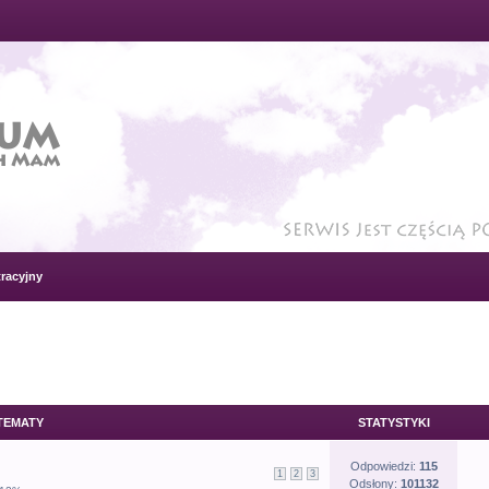
racyjny
TEMATY
STATYSTYKI
Odpowiedzi:
115
1
2
3
Odsłony:
101132