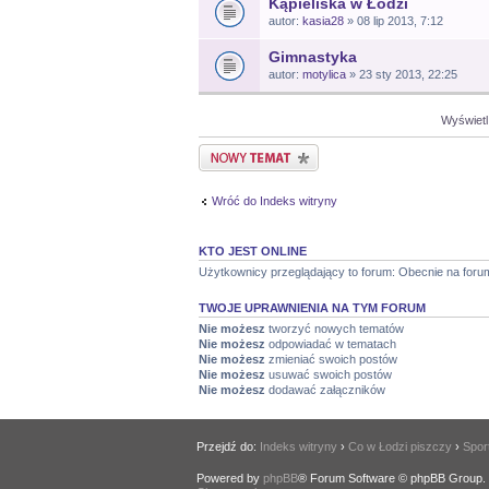
Kąpieliska w Łodzi
autor:
kasia28
» 08 lip 2013, 7:12
Gimnastyka
autor:
motylica
» 23 sty 2013, 22:25
Wyświetl
Nowy temat
Wróć do Indeks witryny
KTO JEST ONLINE
Użytkownicy przeglądający to forum: Obecnie na foru
TWOJE UPRAWNIENIA NA TYM FORUM
Nie możesz
tworzyć nowych tematów
Nie możesz
odpowiadać w tematach
Nie możesz
zmieniać swoich postów
Nie możesz
usuwać swoich postów
Nie możesz
dodawać załączników
Przejdź do:
Indeks witryny
›
Co w Łodzi piszczy
›
Sport
Powered by
phpBB
® Forum Software © phpBB Group.