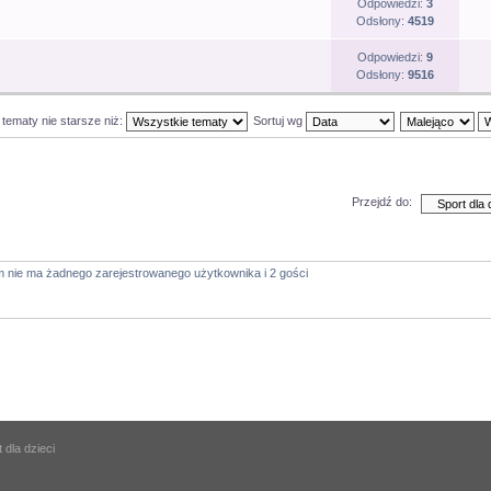
Odpowiedzi:
3
Odsłony:
4519
Odpowiedzi:
9
Odsłony:
9516
 tematy nie starsze niż:
Sortuj wg
Przejdź do:
m nie ma żadnego zarejestrowanego użytkownika i 2 gości
 dla dzieci