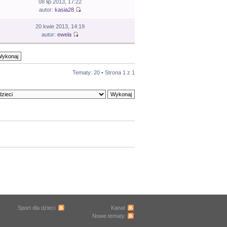
08 lip 2013, 17:22
autor:
kasia28
20 kwie 2013, 14:19
autor:
ewela
Tematy: 20 • Strona
1
z
1
Sport dla dzieci
Kanał
Nowe tematy