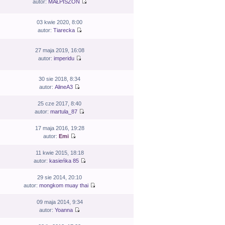
autor:
MAŁPISZON
03 kwie 2020, 8:00
autor:
Tiarecka
27 maja 2019, 16:08
autor:
imperidu
30 sie 2018, 8:34
autor:
AlineA3
25 cze 2017, 8:40
autor:
martula_87
17 maja 2016, 19:28
autor:
Emi
11 kwie 2015, 18:18
autor:
kasieńka 85
29 sie 2014, 20:10
autor:
mongkom muay thai
09 maja 2014, 9:34
autor:
Yoanna