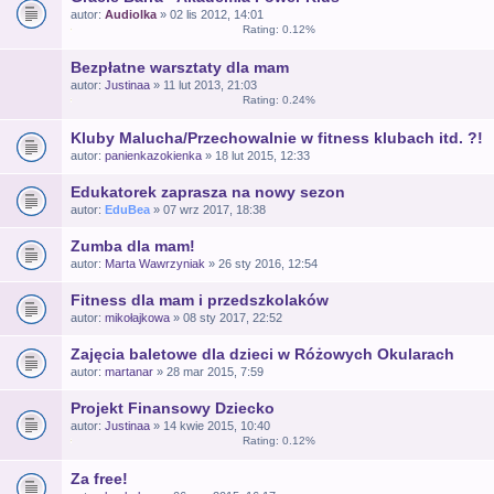
autor:
Audiolka
» 02 lis 2012, 14:01
Rating: 0.12%
Bezpłatne warsztaty dla mam
autor:
Justinaa
» 11 lut 2013, 21:03
Rating: 0.24%
Kluby Malucha/Przechowalnie w fitness klubach itd. ?!
autor:
panienkazokienka
» 18 lut 2015, 12:33
Edukatorek zaprasza na nowy sezon
autor:
EduBea
» 07 wrz 2017, 18:38
Zumba dla mam!
autor:
Marta Wawrzyniak
» 26 sty 2016, 12:54
Fitness dla mam i przedszkolaków
autor:
mikołajkowa
» 08 sty 2017, 22:52
Zajęcia baletowe dla dzieci w Różowych Okularach
autor:
martanar
» 28 mar 2015, 7:59
Projekt Finansowy Dziecko
autor:
Justinaa
» 14 kwie 2015, 10:40
Rating: 0.12%
Za free!