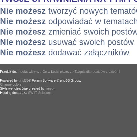
Nie możesz
tworzyć nowych temat
Nie możesz
odpowiadać w tematac
Nie możesz
zmieniać swoich postó
Nie możesz
usuwać swoich postów
Nie możesz
dodawać załączników
Przejdź do:
Indeks witryny
›
Co w Łodzi piszczy
›
Zajęcia dla rodziców z dziećmi
Powered by
phpBB
® Forum Software © phpBB Group.
Change colors
.
Style
we_clearblue
created by
weeb
.
Hosting dostarcza
SW IT Solutions
.