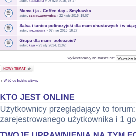
autor:
kaskalena
» 06 cze 2015, 16:17
Mama i ja - Coffee day - Smykawka
autor:
szaraczarownica
» 22 kwie 2015, 19:07
Salsa i taniec polinezyjski dla mam chustowych i w ciąż
autor:
nieznajowa
» 07 mar 2015, 18:27
Grupa dla mam- polecacie?
autor:
kaja
» 23 sty 2014, 11:02
Wyświetl tematy nie starsze niż:
Nowy temat
Wróć do Indeks witryny
KTO JEST ONLINE
Użytkownicy przeglądający to forum
zarejestrowanego użytkownika i 1 g
TWOJE UPRAWNIENIA NA TYM 