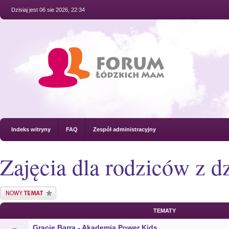
Dzisiaj jest 06 sie 2026, 22:34
Indeks witryny
FAQ
Zespół administracyjny
Zajęcia dla rodziców z d
Nowy temat
TEMATY
Gracie Barra - Akademia Power Kids