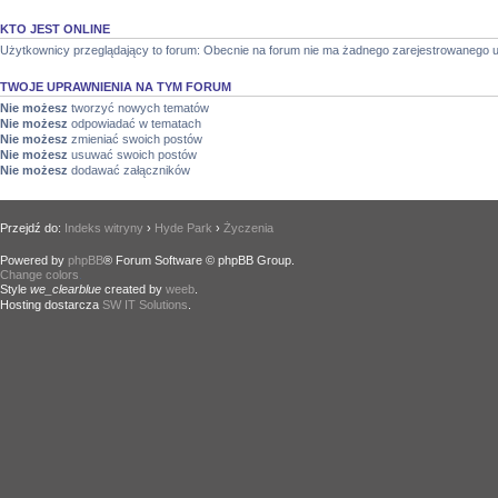
KTO JEST ONLINE
Użytkownicy przeglądający to forum: Obecnie na forum nie ma żadnego zarejestrowanego u
TWOJE UPRAWNIENIA NA TYM FORUM
Nie możesz
tworzyć nowych tematów
Nie możesz
odpowiadać w tematach
Nie możesz
zmieniać swoich postów
Nie możesz
usuwać swoich postów
Nie możesz
dodawać załączników
Przejdź do:
Indeks witryny
›
Hyde Park
›
Życzenia
Powered by
phpBB
® Forum Software © phpBB Group.
Change colors
.
Style
we_clearblue
created by
weeb
.
Hosting dostarcza
SW IT Solutions
.