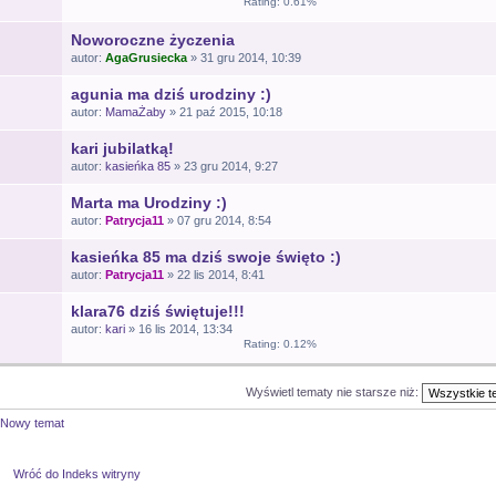
Rating: 0.61%
Noworoczne życzenia
autor:
AgaGrusiecka
» 31 gru 2014, 10:39
agunia ma dziś urodziny :)
autor:
MamaŻaby
» 21 paź 2015, 10:18
kari jubilatką!
autor:
kasieńka 85
» 23 gru 2014, 9:27
Marta ma Urodziny :)
autor:
Patrycja11
» 07 gru 2014, 8:54
kasieńka 85 ma dziś swoje święto :)
autor:
Patrycja11
» 22 lis 2014, 8:41
klara76 dziś świętuje!!!
autor:
kari
» 16 lis 2014, 13:34
Rating: 0.12%
Wyświetl tematy nie starsze niż:
Nowy temat
Wróć do Indeks witryny