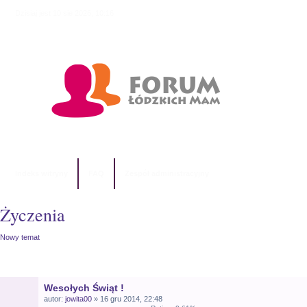
Dzisiaj jest 10 sie 2026, 10:16
Indeks witryny
FAQ
Zespół administracyjny
Życzenia
Nowy temat
TEMATY
Wesołych Świąt !
autor:
jowita00
» 16 gru 2014, 22:48