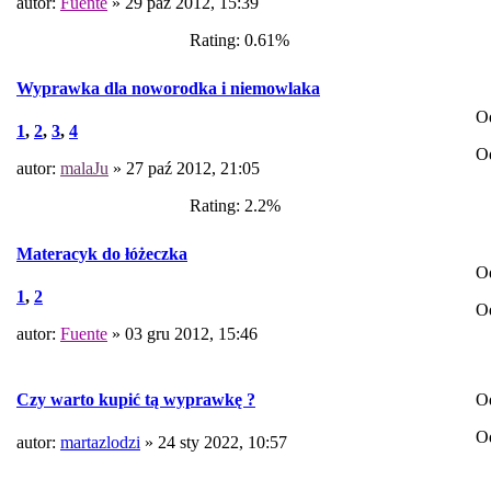
autor:
Fuente
» 29 paź 2012, 15:39
Rating: 0.61%
Wyprawka dla noworodka i niemowlaka
O
1
,
2
,
3
,
4
O
autor:
malaJu
» 27 paź 2012, 21:05
Rating: 2.2%
Materacyk do łóżeczka
O
1
,
2
O
autor:
Fuente
» 03 gru 2012, 15:46
O
Czy warto kupić tą wyprawkę ?
O
autor:
martazlodzi
» 24 sty 2022, 10:57