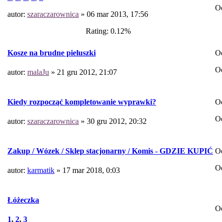
O
autor:
szaraczarownica
» 06 mar 2013, 17:56
Rating: 0.12%
O
Kosze na brudne pieluszki
O
autor:
malaJu
» 21 gru 2012, 21:07
O
Kiedy rozpocząć kompletowanie wyprawki?
O
autor:
szaraczarownica
» 30 gru 2012, 20:32
O
Zakup / Wózek / Sklep stacjonarny / Komis - GDZIE KUPIĆ
O
autor:
karmatik
» 17 mar 2018, 0:03
Łóżeczka
O
1
,
2
,
3