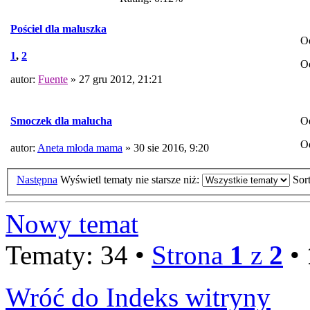
Pościel dla maluszka
O
1
,
2
O
autor:
Fuente
» 27 gru 2012, 21:21
O
Smoczek dla malucha
O
autor:
Aneta młoda mama
» 30 sie 2016, 9:20
Następna
Wyświetl tematy nie starsze niż:
Sor
Nowy temat
Tematy: 34 •
Strona
1
z
2
•
Wróć do Indeks witryny