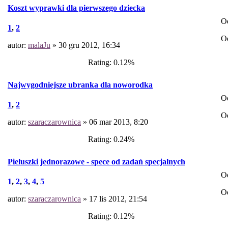
Koszt wyprawki dla pierwszego dziecka
O
1
,
2
O
autor:
malaJu
» 30 gru 2012, 16:34
Rating: 0.12%
Najwygodniejsze ubranka dla noworodka
O
1
,
2
O
autor:
szaraczarownica
» 06 mar 2013, 8:20
Rating: 0.24%
Pieluszki jednorazowe - spece od zadań specjalnych
O
1
,
2
,
3
,
4
,
5
O
autor:
szaraczarownica
» 17 lis 2012, 21:54
Rating: 0.12%