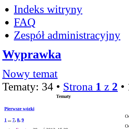
Indeks witryny
FAQ
Zespół administracyjny
Wyprawka
Nowy temat
Tematy: 34 •
Strona
1
z
2
•
Tematy
Pierwsze wózki
O
1
...
7
,
8
,
9
O