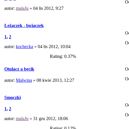
O
autor:
malaJu
» 04 lis 2012, 9:27
Leżaczek - bujaczek
O
1
,
2
O
autor:
kochecka
» 04 lis 2012, 10:04
Rating: 0.37%
O
Otulacz a becik
O
autor:
Malwina
» 08 kwie 2013, 12:27
Smoczki
O
1
,
2
O
autor:
malaJu
» 31 gru 2012, 18:06
Rating: 0.12%