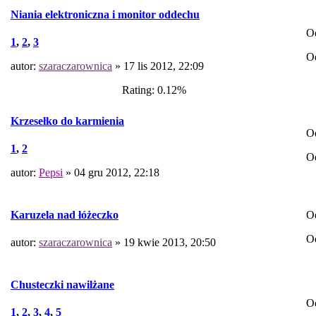
Niania elektroniczna i monitor oddechu
O
1
,
2
,
3
O
autor:
szaraczarownica
» 17 lis 2012, 22:09
Rating: 0.12%
Krzesełko do karmienia
O
1
,
2
O
autor:
Pepsi
» 04 gru 2012, 22:18
O
Karuzela nad łóżeczko
O
autor:
szaraczarownica
» 19 kwie 2013, 20:50
Chusteczki nawilżane
O
1
,
2
,
3
,
4
,
5