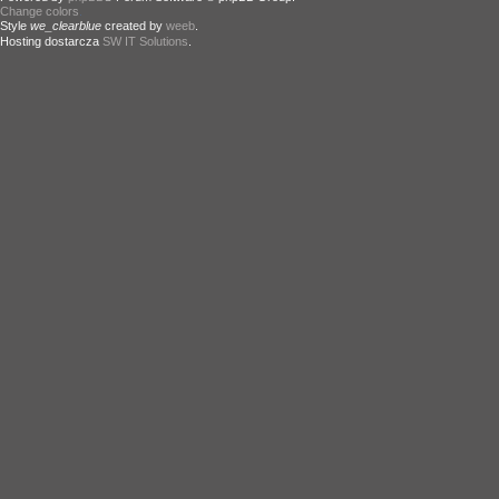
Change colors
.
Style
we_clearblue
created by
weeb
.
Hosting dostarcza
SW IT Solutions
.