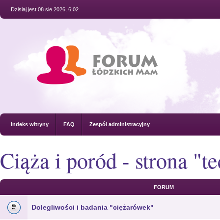
Dzisiaj jest 08 sie 2026, 6:02
Indeks witryny
FAQ
Zespół administracyjny
Ciąża i poród - strona "t
FORUM
Dolegliwości i badania "ciężarówek"