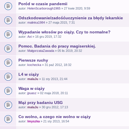
Poród w czasie pandemii
autor:
HelenScarborough1965
» 27 kwie 2020, 9:59
Odszkodowanie/zadośćuczynienie za błędy lekarskie
autor:
malinka1984
» 27 maja 2015, 7:31
Wypadanie włosów po ciąży. Czy to normalne?
autor:
Axi
» 16 gru 2019, 17:32
Pomoc. Badania do pracy magiserskiej.
autor:
MałgorzataZawada
» 05 lis 2019, 20:32
Pierwsze ruchy
autor:
kochecka
» 31 paź 2012, 18:32
L4 w ciąży
autor:
malaJu
» 11 sty 2013, 21:44
Waga w ciąży
autor:
jpuasz
» 02 maja 2018, 20:11
Mąż przy badaniu USG
autor:
malaJu
» 30 gru 2012, 17:13
Co wolno, a czego nie wolno w ciąży
autor:
lmyszka
» 21 sty 2013, 16:54