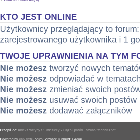
KTO JEST ONLINE
Użytkownicy przeglądający to forum
zarejestrowanego użytkownika i 1 g
TWOJE UPRAWNIENIA NA TYM 
Nie możesz
tworzyć nowych temat
Nie możesz
odpowiadać w tematac
Nie możesz
zmieniać swoich postó
Nie możesz
usuwać swoich postów
Nie możesz
dodawać załączników
Przejdź do:
Indeks witryny
›
9 miesięcy
›
Ciąża i poród - strona "techniczna"
Powered by
phpBB
® Forum Software © phpBB Group.