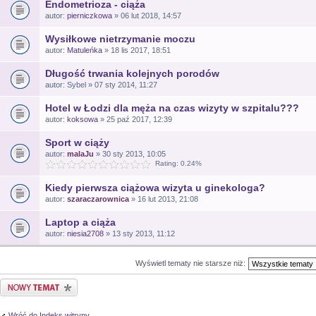
Endometrioza - ciąża
autor:
pierniczkowa
» 06 lut 2018, 14:57
Wysiłkowe nietrzymanie moczu
autor:
Matuleńka
» 18 lis 2017, 18:51
Długość trwania kolejnych porodów
autor: Sybel » 07 sty 2014, 11:27
Hotel w Łodzi dla męża na czas wizyty w szpitalu???
autor:
koksowa
» 25 paź 2017, 12:39
Sport w ciąży
autor:
malaJu
» 30 sty 2013, 10:05
Rating: 0.24%
Kiedy pierwsza ciążowa wizyta u ginekologa?
autor:
szaraczarownica
» 16 lut 2013, 21:08
Laptop a ciąża
autor:
niesia2708
» 13 sty 2013, 11:12
Wyświetl tematy nie starsze niż:
Nowy temat
Wróć do Indeks witryny