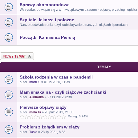
Sprawy okołoporodowe
Wszystko, co wiąże się z tym wyjątkowym czasem - objawy, przebieg i opiek
Szpitale, lekarze i położne
Nasze doświadczenia, czyli subiektywnie o naszych ciążach i porodach.
Początki Karmienia Piersią
Nowy temat
TEMATY
Szkoła rodzenia w czasie pandemii
autor:
marti90
» 01 lis 2020, 11:39
Mam smaka na - czyli ciążowe zachcianki
autor:
Audiolka
» 27 lis 2012, 8:38
Pierwsze objawy ciąży
autor:
malaJu
» 28 paź 2012, 21:03
Rating: 0.24%
Problem z żołądkiem w ciąży
autor:
Tasia
» 23 lip 2021, 8:38