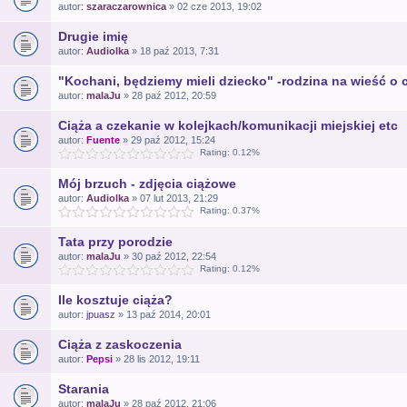
autor:
szaraczarownica
» 02 cze 2013, 19:02
Drugie imię
autor:
Audiolka
» 18 paź 2013, 7:31
"Kochani, będziemy mieli dziecko" -rodzina na wieść o 
autor:
malaJu
» 28 paź 2012, 20:59
Ciąża a czekanie w kolejkach/komunikacji miejskiej etc
autor:
Fuente
» 29 paź 2012, 15:24
Rating: 0.12%
Mój brzuch - zdjęcia ciążowe
autor:
Audiolka
» 07 lut 2013, 21:29
Rating: 0.37%
Tata przy porodzie
autor:
malaJu
» 30 paź 2012, 22:54
Rating: 0.12%
Ile kosztuje ciąża?
autor:
jpuasz
» 13 paź 2014, 20:01
Ciąża z zaskoczenia
autor:
Pepsi
» 28 lis 2012, 19:11
Starania
autor:
malaJu
» 28 paź 2012, 21:06