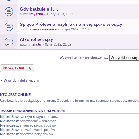
Gdy brakuje sił ....
autor:
lmyszka
» 11 sty 2013, 10:35
Śpiąca Królewna, czyli jak nam się spało w ciąży
autor:
szaraczarownica
» 30 gru 2012, 22:19
Alkohol w ciąży
autor:
malaJu
» 07 lis 2012, 21:32
Wyświetl tematy nie starsze niż:
Nowy temat
Wróć do Indeks witryny
KTO JEST ONLINE
Użytkownicy przeglądający to forum: Obecnie na forum nie ma żadnego zarejestrowanego u
TWOJE UPRAWNIENIA NA TYM FORUM
Nie możesz
tworzyć nowych tematów
Nie możesz
odpowiadać w tematach
Nie możesz
zmieniać swoich postów
Nie możesz
usuwać swoich postów
Nie możesz
dodawać załączników