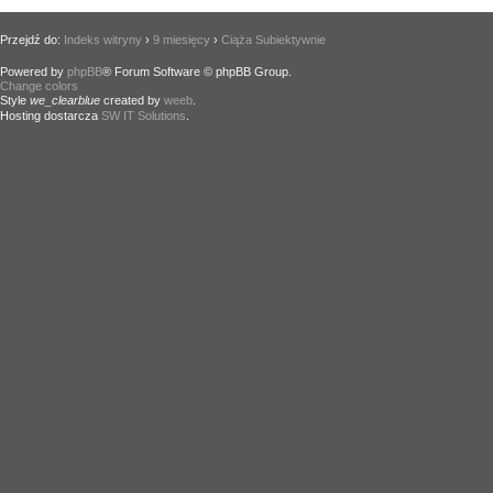
Przejdź do:
Indeks witryny
›
9 miesięcy
›
Ciąża Subiektywnie
Powered by
phpBB
® Forum Software © phpBB Group.
Change colors
.
Style
we_clearblue
created by
weeb
.
Hosting dostarcza
SW IT Solutions
.