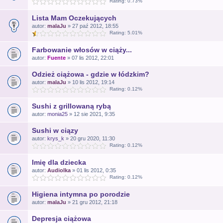
Rating: 0.73%
Lista Mam Oczekujących
autor:
malaJu
» 27 paź 2012, 18:55
Rating: 5.01%
Farbowanie włosów w ciąży...
autor:
Fuente
» 07 lis 2012, 22:01
Odzież ciążowa - gdzie w łódzkim?
autor:
malaJu
» 10 lis 2012, 19:14
Rating: 0.12%
Sushi z grillowaną rybą
autor:
monia25
» 12 sie 2021, 9:35
Sushi w ciązy
autor:
krys_k
» 20 gru 2020, 11:30
Rating: 0.12%
Imię dla dziecka
autor:
Audiolka
» 01 lis 2012, 0:35
Rating: 0.12%
Higiena intymna po porodzie
autor:
malaJu
» 21 gru 2012, 21:18
Depresja ciążowa