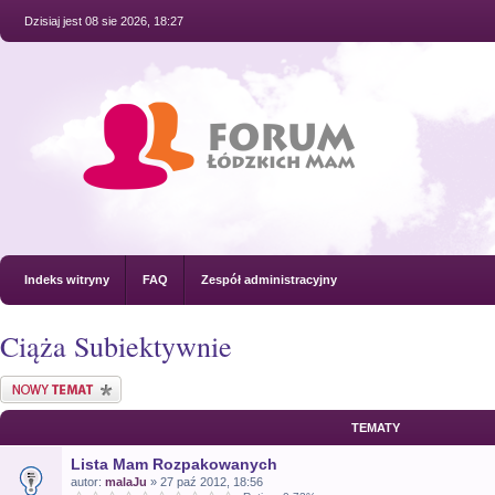
Dzisiaj jest 08 sie 2026, 18:27
Indeks witryny
FAQ
Zespół administracyjny
Ciąża Subiektywnie
Nowy temat
TEMATY
Lista Mam Rozpakowanych
autor:
malaJu
» 27 paź 2012, 18:56