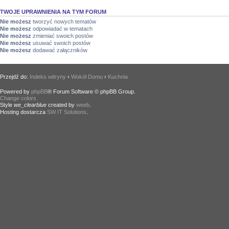
TWOJE UPRAWNIENIA NA TYM FORUM
Nie możesz
tworzyć nowych tematów
Nie możesz
odpowiadać w tematach
Nie możesz
zmieniać swoich postów
Nie możesz
usuwać swoich postów
Nie możesz
dodawać załączników
Przejdź do:
Indeks witryny
›
Wokół Domu
›
Kuchnia
Powered by
phpBB
® Forum Software © phpBB Group.
Change colors
.
Style
we_clearblue
created by
weeb
.
Hosting dostarcza
SW IT Solutions
.