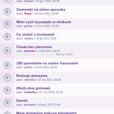
autor:
Hekate
» 30 gru 2013, 22:48
Ziemniaki na różne sposoby
autor:
Pepsi
» 18 mar 2013, 20:50
Weki czyli wynalazki w słoikach
autor:
gohnia
» 13 cze 2013, 22:55
Co zrobić z truskawek
autor:
marlina
» 02 lip 2017, 9:30
Ciasta bez pieczenia
autor:
lmyszka
» 19 lip 2013, 16:59
Rating: 0.24%
100 sposobów na ciasto francuskie
autor:
justine
» 22 lut 2013, 20:44
Rodzaje pieczywa
autor:
martonia
» 15 sty 2017, 16:49
(Nie)Lubię gotować
autor:
Audiolka
» 01 cze 2014, 21:24
Garnki
autor:
gorzatka
» 29 paź 2013, 9:49
Moja dzisiejsza pokusa nieodparta