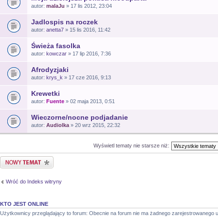
autor:
malaJu
» 17 lis 2012, 23:04
Jadlospis na roczek
autor:
anetta7
» 15 lis 2016, 11:42
Świeża fasolka
autor:
kowczar
» 17 lip 2016, 7:36
Afrodyzjaki
autor:
krys_k
» 17 cze 2016, 9:13
Krewetki
autor:
Fuente
» 02 maja 2013, 0:51
Wieczorne/nocne podjadanie
autor:
Audiolka
» 20 wrz 2015, 22:32
Wyświetl tematy nie starsze niż:
Nowy temat
Wróć do Indeks witryny
KTO JEST ONLINE
Użytkownicy przeglądający to forum: Obecnie na forum nie ma żadnego zarejestrowanego u