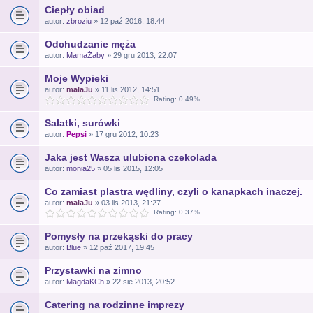
Ciepły obiad
autor:
zbroziu
» 12 paź 2016, 18:44
Odchudzanie męża
autor:
MamaŻaby
» 29 gru 2013, 22:07
Moje Wypieki
autor:
malaJu
» 11 lis 2012, 14:51
Rating: 0.49%
Sałatki, surówki
autor:
Pepsi
» 17 gru 2012, 10:23
Jaka jest Wasza ulubiona czekolada
autor:
monia25
» 05 lis 2015, 12:05
Co zamiast plastra wędliny, czyli o kanapkach inaczej.
autor:
malaJu
» 03 lis 2013, 21:27
Rating: 0.37%
Pomysły na przekąski do pracy
autor:
Blue
» 12 paź 2017, 19:45
Przystawki na zimno
autor:
MagdaKCh
» 22 sie 2013, 20:52
Catering na rodzinne imprezy