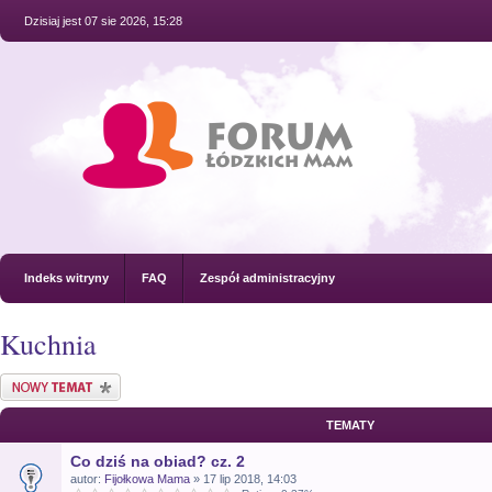
Dzisiaj jest 07 sie 2026, 15:28
Indeks witryny
FAQ
Zespół administracyjny
Kuchnia
Nowy temat
TEMATY
Co dziś na obiad? cz. 2
autor:
Fijołkowa Mama
» 17 lip 2018, 14:03