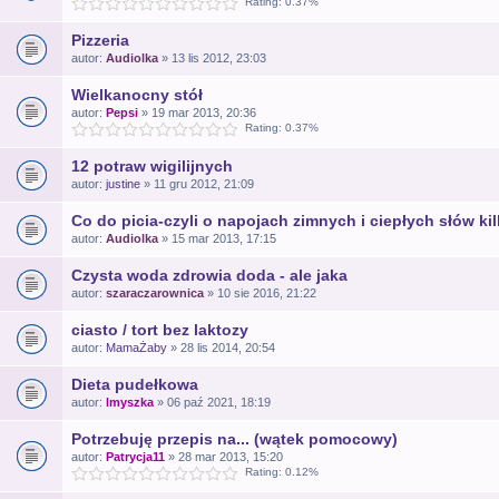
Rating: 0.37%
Pizzeria
autor:
Audiolka
» 13 lis 2012, 23:03
Wielkanocny stół
autor:
Pepsi
» 19 mar 2013, 20:36
Rating: 0.37%
12 potraw wigilijnych
autor:
justine
» 11 gru 2012, 21:09
Co do picia-czyli o napojach zimnych i ciepłych słów ki
autor:
Audiolka
» 15 mar 2013, 17:15
Czysta woda zdrowia doda - ale jaka
autor:
szaraczarownica
» 10 sie 2016, 21:22
ciasto / tort bez laktozy
autor:
MamaŻaby
» 28 lis 2014, 20:54
Dieta pudełkowa
autor:
lmyszka
» 06 paź 2021, 18:19
Potrzebuję przepis na... (wątek pomocowy)
autor:
Patrycja11
» 28 mar 2013, 15:20
Rating: 0.12%